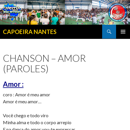
Search
CAPOEIRA NANTES
SKIP TO CONTENT
CHANSON – AMOR
(PAROLES)
Amor :
coro : Amor é meu amor
Amor é meu amor…
Você chego e todo viro
Minha alma e todo o corpo arrepio
E na dança do amor vou-te expressar