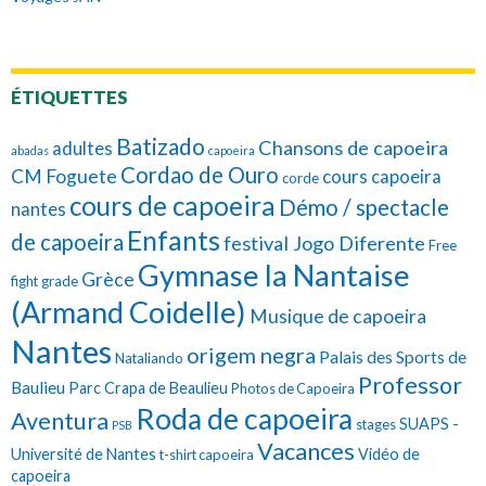
ÉTIQUETTES
Batizado
Chansons de capoeira
adultes
abadas
capoeira
Cordao de Ouro
CM Foguete
cours capoeira
corde
cours de capoeira
Démo / spectacle
nantes
Enfants
de capoeira
festival Jogo Diferente
Free
Gymnase la Nantaise
Grèce
fight
grade
(Armand Coidelle)
Musique de capoeira
Nantes
origem negra
Palais des Sports de
Nataliando
Professor
Baulieu
Parc Crapa de Beaulieu
Photos de Capoeira
Roda de capoeira
Aventura
SUAPS -
stages
PSB
Vacances
Université de Nantes
Vidéo de
t-shirt capoeira
capoeira