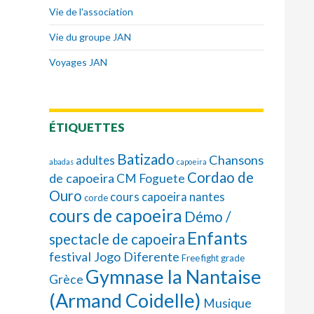
Vie de l'association
Vie du groupe JAN
Voyages JAN
ÉTIQUETTES
Batizado
Chansons
adultes
abadas
capoeira
Cordao de
de capoeira
CM Foguete
Ouro
cours capoeira nantes
corde
cours de capoeira
Démo /
Enfants
spectacle de capoeira
festival Jogo Diferente
Free fight
grade
Gymnase la Nantaise
Grèce
(Armand Coidelle)
Musique