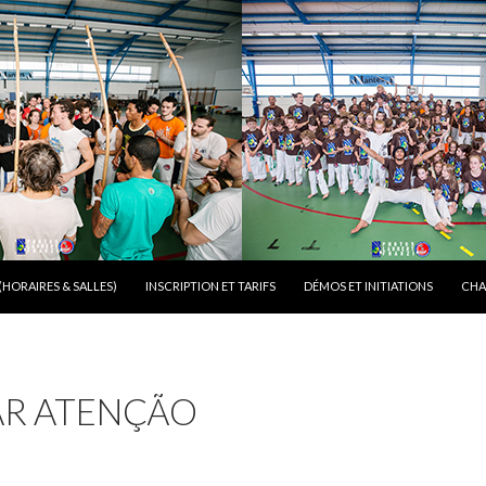
NTENT
HORAIRES & SALLES)
INSCRIPTION ET TARIFS
DÉMOS ET INITIATIONS
CHA
AR ATENÇÃO