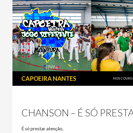
SKIP TO CO
Search
CAPOEIRA NANTES
NOS COURS (
CHANSON – É SÓ PREST
É só prestar atenção,