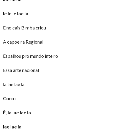
le le le lae la
E no cais Bimba criou
A capoeira Regional
Espalhou pro mundo inteiro
Essa arte nacional
la lae lae la
Coro :
Ê, la lae lae la
lae lae la