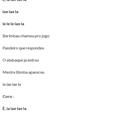
lae lae la
le le le lae la
Berimbau chamou pro jogo
Pandeiro que respondeu
O atabaque ja entrou
Mestre Bimba apareceu
la lae lae la
Coro :
Ê, la lae lae la