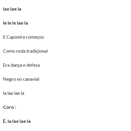
lae lae la
le le le lae la
E Capoeira começou
Como roda tradiçional
Era dança e defesa
Negro no canavial
la lae lae la
Coro :
Ê, la lae lae la