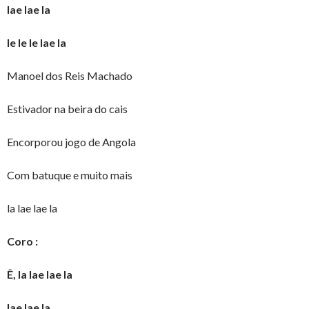
lae lae la
le le le lae la
Manoel dos Reis Machado
Estivador na beira do cais
Encorporou jogo de Angola
Com batuque e muito mais
la lae lae la
Coro :
Ê, la lae lae la
lae lae la