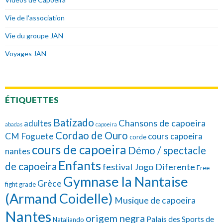
Vie de l'association
Vie du groupe JAN
Voyages JAN
ÉTIQUETTES
Batizado
Chansons de capoeira
adultes
abadas
capoeira
Cordao de Ouro
CM Foguete
cours capoeira
corde
cours de capoeira
Démo / spectacle
nantes
Enfants
de capoeira
festival Jogo Diferente
Free
Gymnase la Nantaise
Grèce
fight
grade
(Armand Coidelle)
Musique de capoeira
Nantes
origem negra
Palais des Sports de
Nataliando